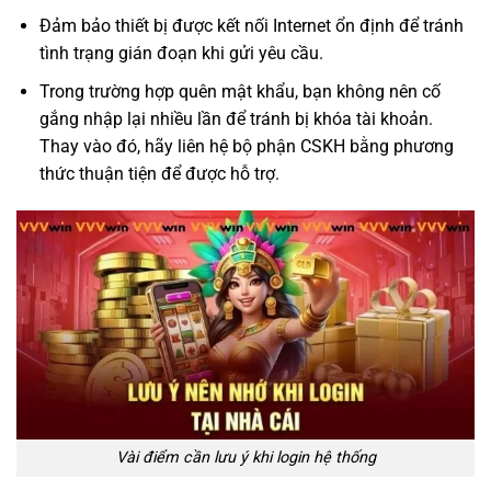
Đảm bảo thiết bị được kết nối Internet ổn định để tránh
tình trạng gián đoạn khi gửi yêu cầu.
Trong trường hợp quên mật khẩu, bạn không nên cố
gắng nhập lại nhiều lần để tránh bị khóa tài khoản.
Thay vào đó, hãy liên hệ bộ phận CSKH bằng phương
thức thuận tiện để được hỗ trợ.
Vài điểm cần lưu ý khi login hệ thống