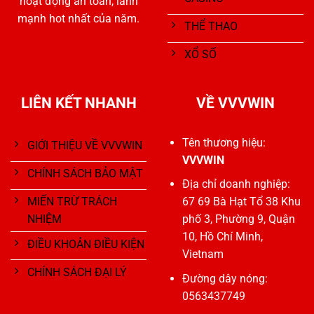
hoạt động an toàn, lành
mạnh hot nhất của năm.
THỂ THAO
XỔ SỐ
LIÊN KẾT NHANH
VỀ VVVWIN
Tên thương hiệu:
GIỚI THIỆU VỀ VVVWIN
VVVWIN
CHÍNH SÁCH BẢO MẬT
Địa chỉ doanh nghiệp:
67 69 Bà Hạt Tổ 38 Khu
MIẾN TRỪ TRÁCH
phố 3, Phường 9, Quận
NHIỆM
10, Hồ Chí Minh,
ĐIỀU KHOẢN ĐIỀU KIỆN
Vietnam
CHÍNH SÁCH ĐẠI LÝ
Đường dây nóng:
0563437749