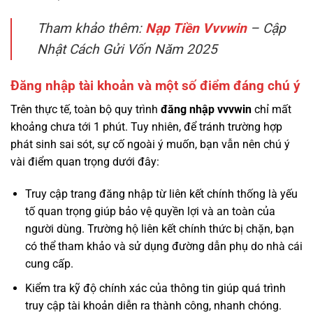
Tham khảo thêm:
Nạp Tiền Vvvwin
– Cập
Nhật Cách Gửi Vốn Năm 2025
Đăng nhập tài khoản và một số điểm đáng chú ý
Trên thực tế, toàn bộ quy trình
đăng nhập vvvwin
chỉ mất
khoảng chưa tới 1 phút. Tuy nhiên, để tránh trường hợp
phát sinh sai sót, sự cố ngoài ý muốn, bạn vẫn nên chú ý
vài điểm quan trọng dưới đây:
Truy cập trang đăng nhập từ liên kết chính thống là yếu
tố quan trọng giúp bảo vệ quyền lợi và an toàn của
người dùng. Trường hộ liên kết chính thức bị chặn, bạn
có thể tham khảo và sử dụng đường dẫn phụ do nhà cái
cung cấp.
Kiểm tra kỹ độ chính xác của thông tin giúp quá trình
truy cập tài khoản diễn ra thành công, nhanh chóng.