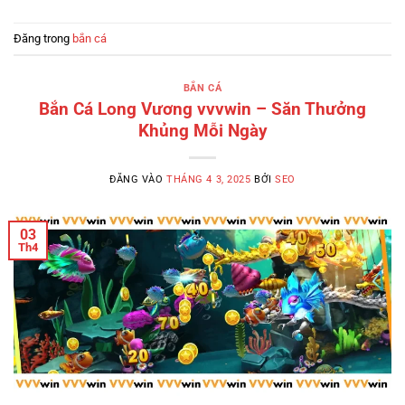
Đăng trong
bắn cá
BẮN CÁ
Bắn Cá Long Vương vvvwin – Săn Thưởng
Khủng Mỗi Ngày
ĐĂNG VÀO
THÁNG 4 3, 2025
BỞI
SEO
03
Th4