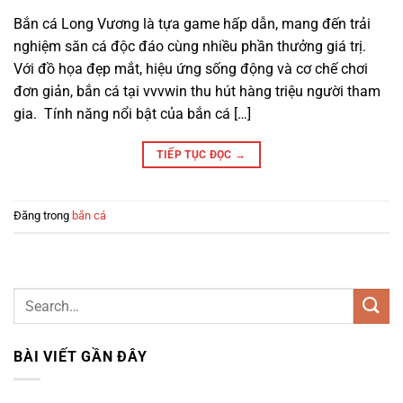
Bắn cá Long Vương là tựa game hấp dẫn, mang đến trải
nghiệm săn cá độc đáo cùng nhiều phần thưởng giá trị.
Với đồ họa đẹp mắt, hiệu ứng sống động và cơ chế chơi
đơn giản, bắn cá tại vvvwin thu hút hàng triệu người tham
gia. Tính năng nổi bật của bắn cá […]
TIẾP TỤC ĐỌC
→
Đăng trong
bắn cá
BÀI VIẾT GẦN ĐÂY