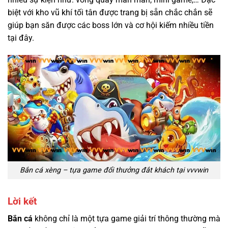
biệt với kho vũ khí tối tân được trang bị sẵn chắc chắn sẽ
giúp bạn săn được các boss lớn và cơ hội kiếm nhiều tiền
tại đây.
Bắn cá xèng – tựa game đổi thưởng đắt khách tại vvvwin
Lời kết
Bắn cá
không chỉ là một tựa game giải trí thông thường mà