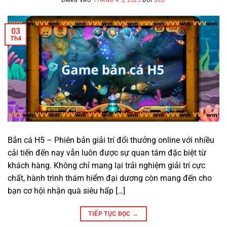
ĐĂNG VÀO
THÁNG 4 3, 2025
BỞI
SEO
03
Th4
Bắn cá H5 – Phiên bản giải trí đổi thưởng online với nhiều
cải tiến đến nay vẫn luôn được sự quan tâm đặc biệt từ
khách hàng. Không chỉ mang lại trải nghiệm giải trí cực
chất, hành trình thám hiểm đại dương còn mang đến cho
bạn cơ hội nhận quà siêu hấp […]
TIẾP TỤC ĐỌC
→