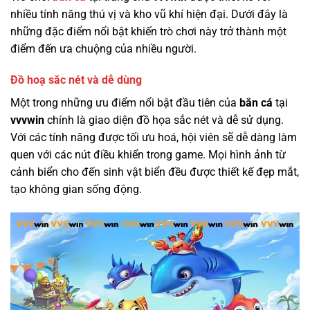
nhiều tính năng thú vị và kho vũ khí hiện đại. Dưới đây là
những đặc điểm nổi bật khiến trò chơi này trở thành một
điểm đến ưa chuộng của nhiều người.
Đồ hoạ sắc nét và dễ dùng
Một trong những ưu điểm nổi bật đầu tiên của
bắn cá
tại
vvvwin
chính là giao diện đồ họa sắc nét và dễ sử dụng.
Với các tính năng được tối ưu hoá, hội viên sẽ dễ dàng làm
quen với các nút điều khiển trong game. Mọi hình ảnh từ
cảnh biển cho đến sinh vật biển đều được thiết kế đẹp mắt,
tạo không gian sống động.