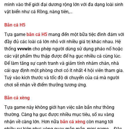
mình vào thế giới đại dương rộng lớn với đa dạng loài sinh
vật biển như cá Rồng, nàng tiên,…
Bắn cá H5
Tựa game
bắn cá H5
mang đến một bữa tiệc đình đám với
đầy đủ các loài cá lớn nhỏ với nhiều giá trị khác nhau. Hệ
thống
vvvwin
cho phép người dùng sử dụng pháo nổ hoặc
các vật phẩm thu thập được để hạ gục nhiều cá cùng lúc.
Để làm tăng sự cạnh tranh và giảm tính nhàm chán, nhà
cái quy định một phòng chơi có ít nhất 4 hội viên tham gia.
Tuỳ vào kích thước và tốc độ di chuyển của cá mà người
chơi sẽ nhận về điểm thưởng tương ứng.
Bắn cá xèng
Tựa game này không giới hạn việc săn bắn như thông
thường. Càng hạ gục được nhiều mục tiêu, số xu vàng
nhận về càng lớn. Hơn nữa
bắn cá xèng
còn mang tới
nhiều sự kiện như: vòng quay mắn mắn, mini game,… Đặc