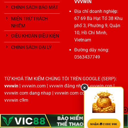
VVVWIN
CHÍNH SÁCH BẢO MẬT
Địa chỉ doanh nghiệp:
67 69 Bà Hạt Tổ 38 Khu
MIẾN TRỪ TRÁCH
phố 3, Phường 9, Quận
NHIỆM
10, Hồ Chí Minh,
ĐIỀU KHOẢN ĐIỀU KIỆN
Vietnam
CHÍNH SÁCH ĐẠI LÝ
Đường dây nóng:
0563437749
TỪ KHOÁ TÌM KIẾM CHÚNG TÔI TRÊN GOOGLE (SERP):
vvvwin
| vvvwin.com | vvvwin đăng nhập | vvvwin con |
×
vvvwin
com dang nhap |
vvvwin
com cc | m
vvvwin
vip |
vvvwin
c9m
NHẬN 🎁 CODE 99K