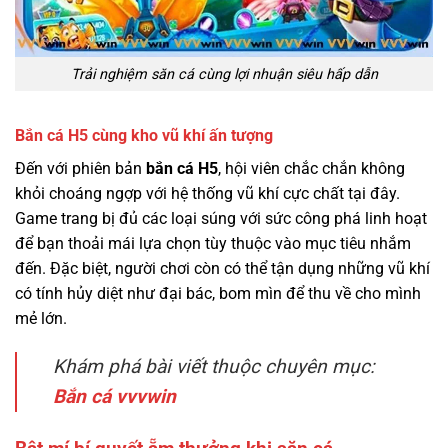
Trải nghiệm săn cá cùng lợi nhuận siêu hấp dẫn
Bắn cá H5 cùng kho vũ khí ấn tượng
Đến với phiên bản
bắn cá H5
, hội viên chắc chắn không
khỏi choáng ngợp với hệ thống vũ khí cực chất tại đây.
Game trang bị đủ các loại súng với sức công phá linh hoạt
để bạn thoải mái lựa chọn tùy thuộc vào mục tiêu nhắm
đến. Đặc biệt, người chơi còn có thể tận dụng những vũ khí
có tính hủy diệt như đại bác, bom mìn để thu về cho mình
mẻ lớn.
Khám phá bài viết thuộc chuyên mục:
Bắn cá vvvwin