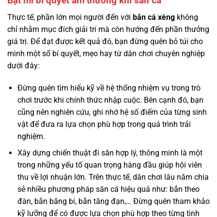
Bật mí bí quyết ẵm thưởng khi săn cá
Thực tế, phần lớn mọi người đến với
bắn cá xèng
không
chỉ nhằm mục đích giải trí mà còn hướng đến phần thưởng
giá trị. Để đạt được kết quả đó, bạn đừng quên bỏ túi cho
mình một số bí quyết, mẹo hay từ dân chơi chuyên nghiệp
dưới đây:
Đừng quên tìm hiểu kỹ về hệ thống nhiệm vụ trong trò
chơi trước khi chính thức nhập cuộc. Bên cạnh đó, bạn
cũng nên nghiên cứu, ghi nhớ hệ số điểm của từng sinh
vật để đưa ra lựa chọn phù hợp trong quá trình trải
nghiệm.
Xây dựng chiến thuật đi săn hợp lý, thông minh là một
trong những yếu tố quan trọng hàng đầu giúp hội viên
thu về lợi nhuận lớn. Trên thực tế, dân chơi lâu năm chia
sẻ nhiều phương pháp săn cá hiệu quả như: bắn theo
đàn, bắn băng bi, bắn tăng đạn,… Đừng quên tham khảo
kỹ lưỡng để có được lựa chọn phù hợp theo từng tình