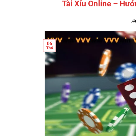
Tài Xỉu Online – Hư
ĐĂ
06
Th4