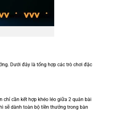
ởng. Dưới đây là tổng hợp các trò chơi đặc
 chỉ cần kết hợp khéo léo giữa 2 quân bài
hì sẽ dành toàn bộ tiền thưởng trong bàn