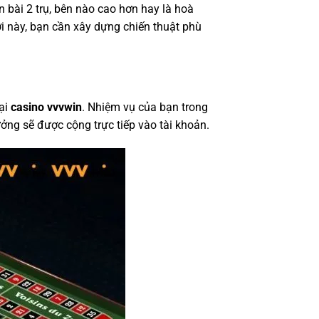
 bài 2 trụ, bên nào cao hơn hay là hoà
ơi này, bạn cần xây dựng chiến thuật phù
ại
casino
vvvwin
. Nhiệm vụ của bạn trong
ởng sẽ được cộng trực tiếp vào tài khoản.