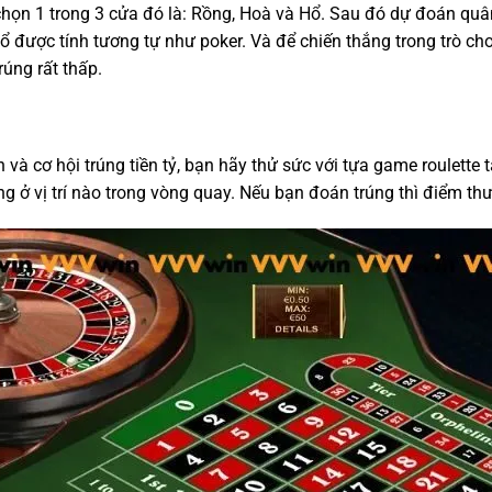
chọn 1 trong 3 cửa đó là: Rồng, Hoà và Hổ. Sau đó dự đoán quân
hổ được tính tương tự như poker. Và để chiến thắng trong trò ch
trúng rất thấp.
 cơ hội trúng tiền tỷ, bạn hãy thử sức với tựa game roulette t
g ở vị trí nào trong vòng quay. Nếu bạn đoán trúng thì điểm thư