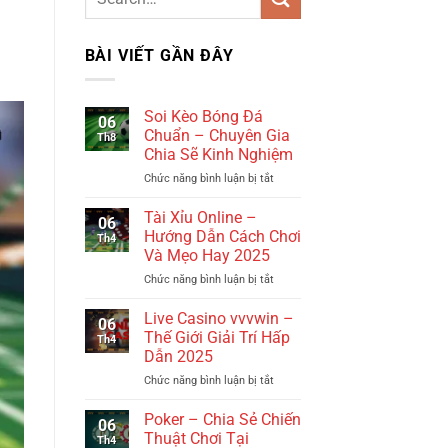
BÀI VIẾT GẦN ĐÂY
Soi Kèo Bóng Đá
06
Chuẩn – Chuyên Gia
Th8
Chia Sẽ Kinh Nghiệm
Chức năng bình luận bị tắt
ở
Soi
Kèo
Tài Xỉu Online –
06
Bóng
Hướng Dẫn Cách Chơi
Th4
Đá
Và Mẹo Hay 2025
Chuẩn
Chức năng bình luận bị tắt
ở
–
Tài
Chuyên
Xỉu
Gia
Live Casino vvvwin –
06
Online
Chia
Thế Giới Giải Trí Hấp
Th4
–
Sẽ
Dẫn 2025
Hướng
Kinh
Chức năng bình luận bị tắt
ở
Dẫn
Nghiệm
Live
Cách
Casino
Chơi
Poker – Chia Sẻ Chiến
06
vvvwin
Và
Thuật Chơi Tại
Th4