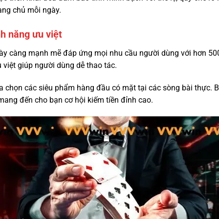
rang chủ mỗi ngày.
nh năng ưu việt
gày càng mạnh mẽ đáp ứng mọi nhu cầu người dùng với hơn 500
u việt giúp người dùng dễ thao tác.
ựa chọn các siêu phẩm hàng đầu có mặt tại các sòng bài thực.
 mang đến cho bạn cơ hội kiếm tiền đỉnh cao.